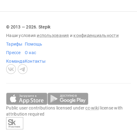
© 2013 — 2026. Stepik
Наши условия
использования
и
конфиденциальности
Тарифы
Помощь
Прессе
О нас
Команда
Контакты
Public user contributions licensed under
cc-wiki
license with
attribution required