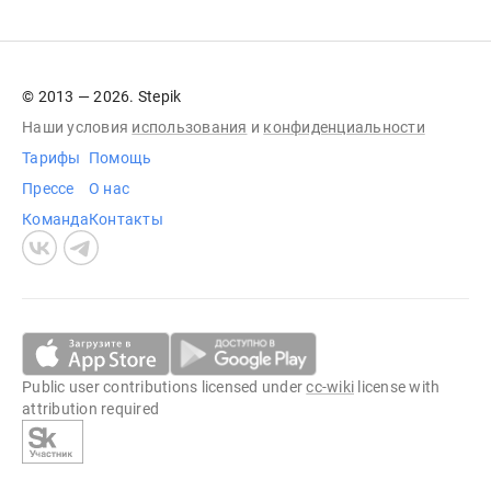
© 2013 — 2026. Stepik
Наши условия
использования
и
конфиденциальности
Тарифы
Помощь
Прессе
О нас
Команда
Контакты
Public user contributions licensed under
cc-wiki
license with
attribution required