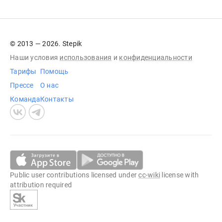
© 2013 — 2026. Stepik
Наши условия
использования
и
конфиденциальности
Тарифы
Помощь
Прессе
О нас
Команда
Контакты
Public user contributions licensed under
cc-wiki
license with
attribution required