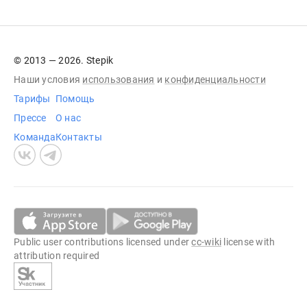
© 2013 — 2026. Stepik
Наши условия
использования
и
конфиденциальности
Тарифы
Помощь
Прессе
О нас
Команда
Контакты
Public user contributions licensed under
cc-wiki
license with
attribution required