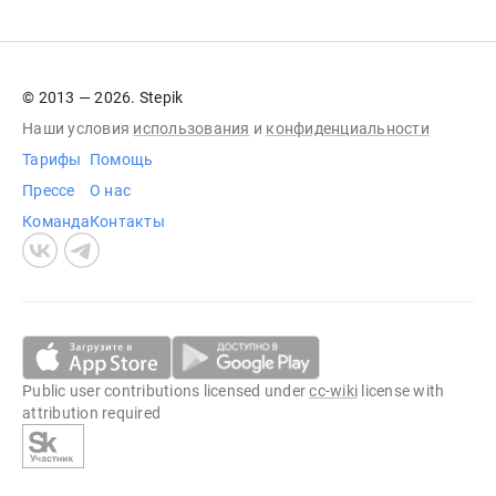
© 2013 — 2026. Stepik
Наши условия
использования
и
конфиденциальности
Тарифы
Помощь
Прессе
О нас
Команда
Контакты
Public user contributions licensed under
cc-wiki
license with
attribution required