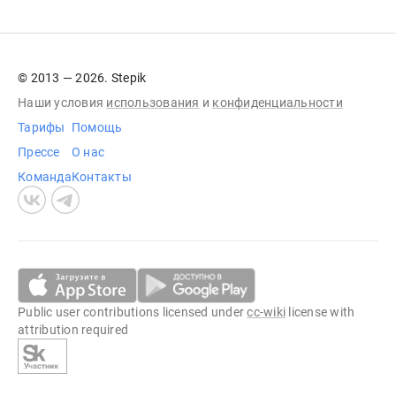
© 2013 — 2026. Stepik
Наши условия
использования
и
конфиденциальности
Тарифы
Помощь
Прессе
О нас
Команда
Контакты
Public user contributions licensed under
cc-wiki
license with
attribution required