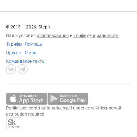
© 2013 — 2026. Stepik
Наши условия
использования
и
конфиденциальности
Тарифы
Помощь
Прессе
О нас
Команда
Контакты
Public user contributions licensed under
cc-wiki
license with
attribution required