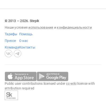
© 2013 — 2026. Stepik
Наши условия
использования
и
конфиденциальности
Тарифы
Помощь
Прессе
О нас
Команда
Контакты
Public user contributions licensed under
cc-wiki
license with
attribution required