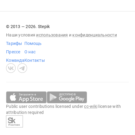
© 2013 — 2026. Stepik
Наши условия
использования
и
конфиденциальности
Тарифы
Помощь
Прессе
О нас
Команда
Контакты
Public user contributions licensed under
cc-wiki
license with
attribution required