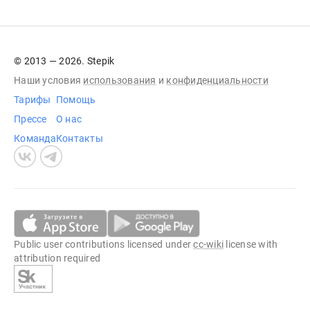
© 2013 — 2026. Stepik
Наши условия
использования
и
конфиденциальности
Тарифы
Помощь
Прессе
О нас
Команда
Контакты
Public user contributions licensed under
cc-wiki
license with
attribution required