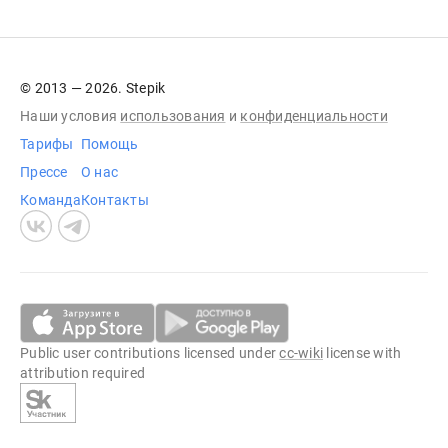
© 2013 — 2026. Stepik
Наши условия
использования
и
конфиденциальности
Тарифы
Помощь
Прессе
О нас
Команда
Контакты
Public user contributions licensed under
cc-wiki
license with
attribution required