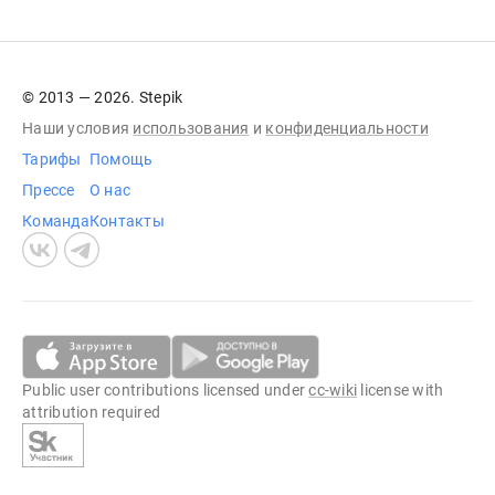
© 2013 — 2026. Stepik
Наши условия
использования
и
конфиденциальности
Тарифы
Помощь
Прессе
О нас
Команда
Контакты
Public user contributions licensed under
cc-wiki
license with
attribution required