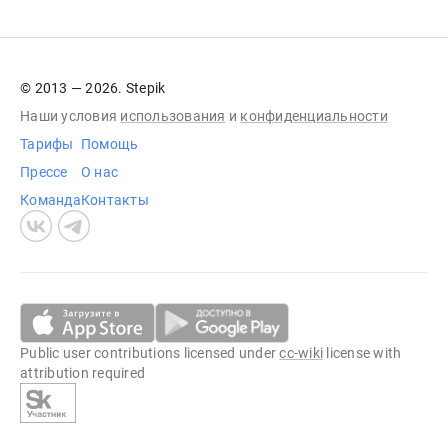
© 2013 — 2026. Stepik
Наши условия
использования
и
конфиденциальности
Тарифы
Помощь
Прессе
О нас
Команда
Контакты
Public user contributions licensed under
cc-wiki
license with
attribution required