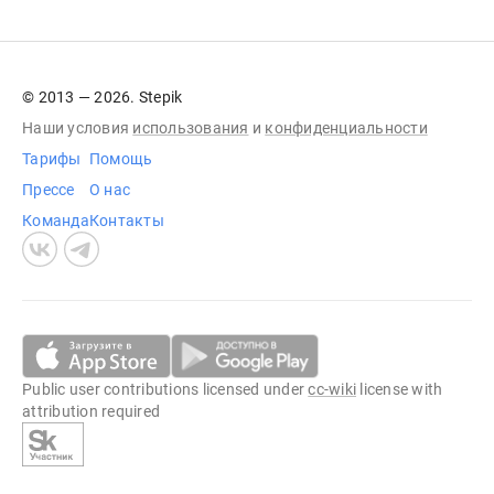
© 2013 — 2026. Stepik
Наши условия
использования
и
конфиденциальности
Тарифы
Помощь
Прессе
О нас
Команда
Контакты
Public user contributions licensed under
cc-wiki
license with
attribution required