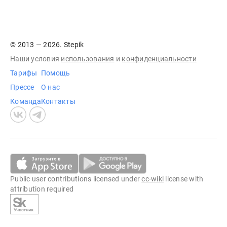
© 2013 — 2026. Stepik
Наши условия
использования
и
конфиденциальности
Тарифы
Помощь
Прессе
О нас
Команда
Контакты
Public user contributions licensed under
cc-wiki
license with
attribution required