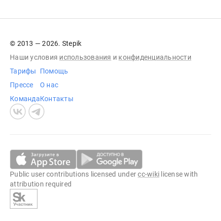
© 2013 — 2026. Stepik
Наши условия
использования
и
конфиденциальности
Тарифы
Помощь
Прессе
О нас
Команда
Контакты
Public user contributions licensed under
cc-wiki
license with
attribution required