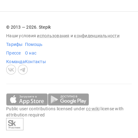
© 2013 — 2026. Stepik
Наши условия
использования
и
конфиденциальности
Тарифы
Помощь
Прессе
О нас
Команда
Контакты
Public user contributions licensed under
cc-wiki
license with
attribution required