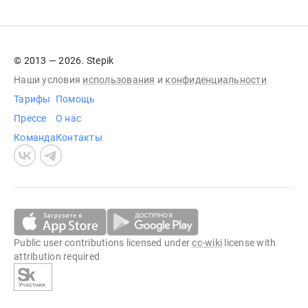
© 2013 — 2026. Stepik
Наши условия
использования
и
конфиденциальности
Тарифы
Помощь
Прессе
О нас
Команда
Контакты
Public user contributions licensed under
cc-wiki
license with
attribution required