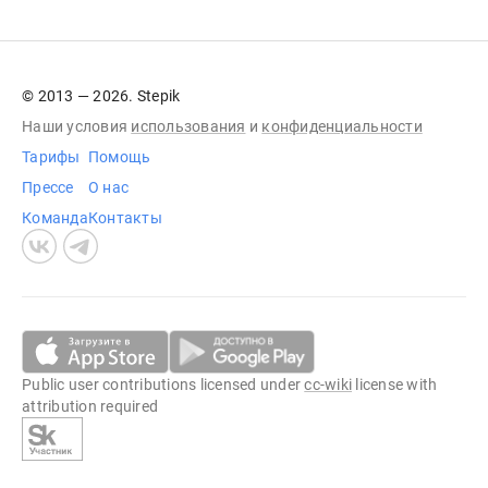
© 2013 — 2026. Stepik
Наши условия
использования
и
конфиденциальности
Тарифы
Помощь
Прессе
О нас
Команда
Контакты
Public user contributions licensed under
cc-wiki
license with
attribution required