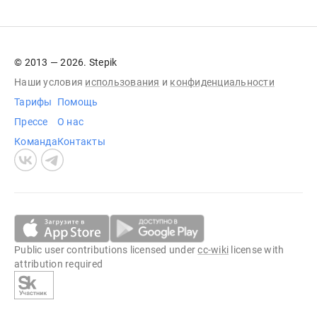
© 2013 — 2026. Stepik
Наши условия
использования
и
конфиденциальности
Тарифы
Помощь
Прессе
О нас
Команда
Контакты
Public user contributions licensed under
cc-wiki
license with
attribution required