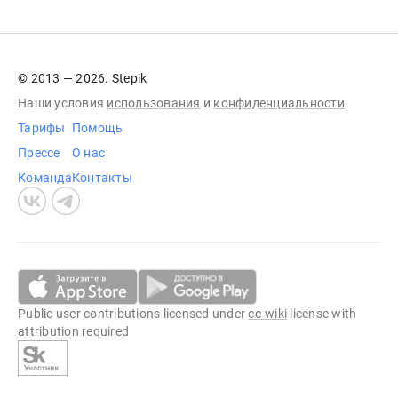
© 2013 — 2026. Stepik
Наши условия
использования
и
конфиденциальности
Тарифы
Помощь
Прессе
О нас
Команда
Контакты
Public user contributions licensed under
cc-wiki
license with
attribution required