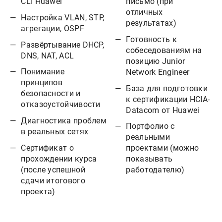
CLI Huawei
письмо (при
отличных
Настройка VLAN, STP,
результатах)
агрегации, OSPF
Готовность к
Развёртывание DHCP,
собеседованиям на
DNS, NAT, ACL
позицию Junior
Понимание
Network Engineer
принципов
База для подготовки
безопасности и
к сертификации HCIA-
отказоустойчивости
Datacom от Huawei
Диагностика проблем
Портфолио с
в реальных сетях
реальными
Сертификат о
проектами (можно
прохождении курса
показывать
(после успешной
работодателю)
сдачи итогового
проекта)