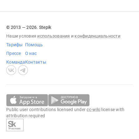
© 2013 — 2026. Stepik
Наши условия
использования
и
конфиденциальности
Тарифы
Помощь
Прессе
О нас
Команда
Контакты
Public user contributions licensed under
cc-wiki
license with
attribution required