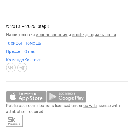
© 2013 — 2026. Stepik
Наши условия
использования
и
конфиденциальности
Тарифы
Помощь
Прессе
О нас
Команда
Контакты
Public user contributions licensed under
cc-wiki
license with
attribution required