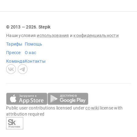
© 2013 — 2026. Stepik
Наши условия
использования
и
конфиденциальности
Тарифы
Помощь
Прессе
О нас
Команда
Контакты
Public user contributions licensed under
cc-wiki
license with
attribution required