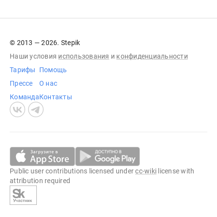
© 2013 — 2026. Stepik
Наши условия
использования
и
конфиденциальности
Тарифы
Помощь
Прессе
О нас
Команда
Контакты
Public user contributions licensed under
cc-wiki
license with
attribution required