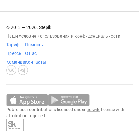
© 2013 — 2026. Stepik
Наши условия
использования
и
конфиденциальности
Тарифы
Помощь
Прессе
О нас
Команда
Контакты
Public user contributions licensed under
cc-wiki
license with
attribution required