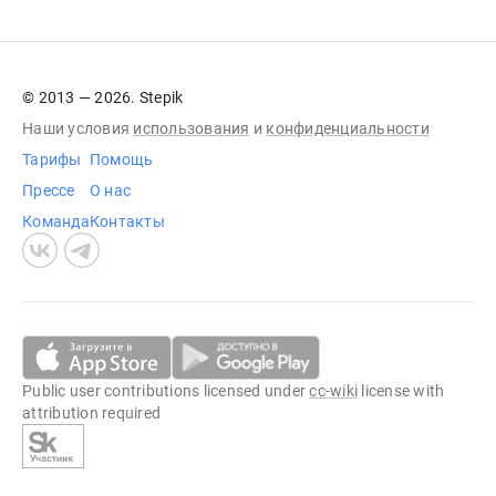
© 2013 — 2026. Stepik
Наши условия
использования
и
конфиденциальности
Тарифы
Помощь
Прессе
О нас
Команда
Контакты
Public user contributions licensed under
cc-wiki
license with
attribution required