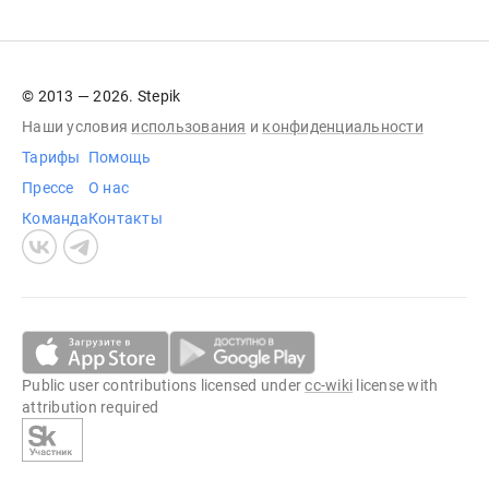
© 2013 — 2026. Stepik
Наши условия
использования
и
конфиденциальности
Тарифы
Помощь
Прессе
О нас
Команда
Контакты
Public user contributions licensed under
cc-wiki
license with
attribution required