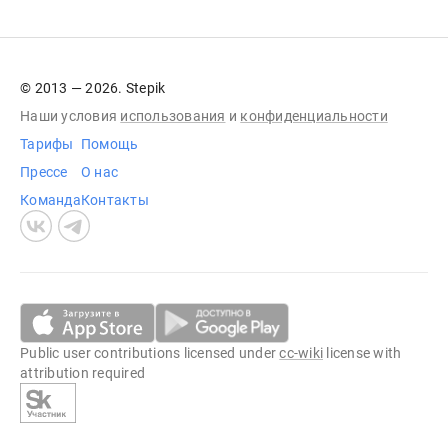
© 2013 — 2026. Stepik
Наши условия
использования
и
конфиденциальности
Тарифы
Помощь
Прессе
О нас
Команда
Контакты
Public user contributions licensed under
cc-wiki
license with
attribution required