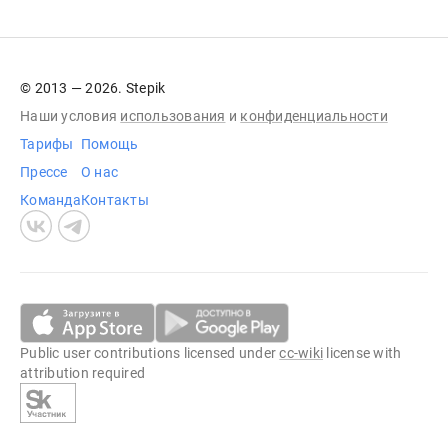
© 2013 — 2026. Stepik
Наши условия
использования
и
конфиденциальности
Тарифы
Помощь
Прессе
О нас
Команда
Контакты
Public user contributions licensed under
cc-wiki
license with
attribution required