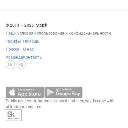
© 2013 — 2026. Stepik
Наши условия
использования
и
конфиденциальности
Тарифы
Помощь
Прессе
О нас
Команда
Контакты
Public user contributions licensed under
cc-wiki
license with
attribution required