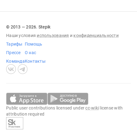
© 2013 — 2026. Stepik
Наши условия
использования
и
конфиденциальности
Тарифы
Помощь
Прессе
О нас
Команда
Контакты
Public user contributions licensed under
cc-wiki
license with
attribution required