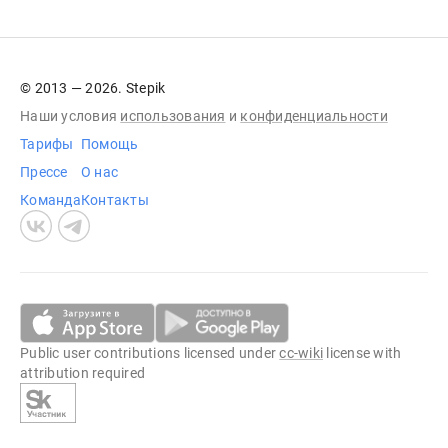
© 2013 — 2026. Stepik
Наши условия
использования
и
конфиденциальности
Тарифы
Помощь
Прессе
О нас
Команда
Контакты
Public user contributions licensed under
cc-wiki
license with
attribution required