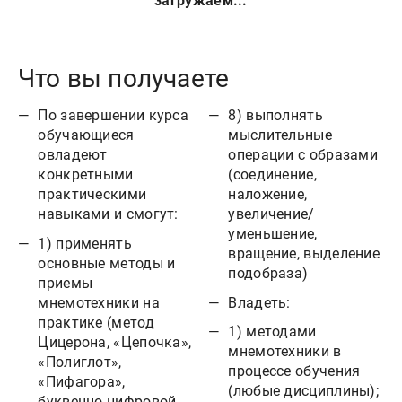
загружаем...
Что вы получаете
По завершении курса
8) выполнять
обучающиеся
мыслительные
овладеют
операции с образами
конкретными
(соединение,
практическими
наложение,
навыками и смогут:
увеличение/
уменьшение,
1) применять
вращение, выделение
основные методы и
подобраза)
приемы
мнемотехники на
Владеть:
практике (метод
1) методами
Цицерона, «Цепочка»,
мнемотехники в
«Полиглот»,
процессе обучения
«Пифагора»,
(любые дисциплины);
буквенно-цифровой