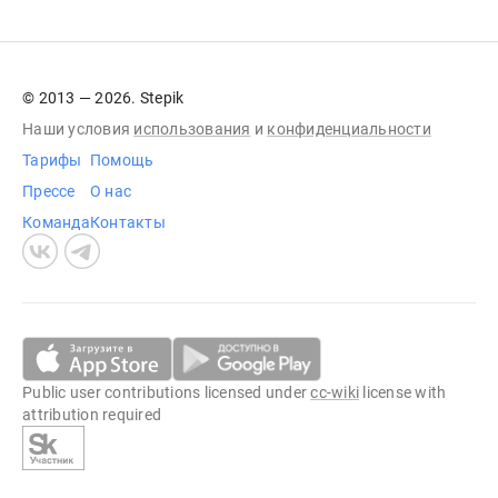
© 2013 — 2026. Stepik
Наши условия
использования
и
конфиденциальности
Тарифы
Помощь
Прессе
О нас
Команда
Контакты
Public user contributions licensed under
cc-wiki
license with
attribution required