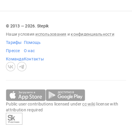
© 2013 — 2026. Stepik
Наши условия
использования
и
конфиденциальности
Тарифы
Помощь
Прессе
О нас
Команда
Контакты
Public user contributions licensed under
cc-wiki
license with
attribution required