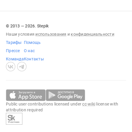
© 2013 — 2026. Stepik
Наши условия
использования
и
конфиденциальности
Тарифы
Помощь
Прессе
О нас
Команда
Контакты
Public user contributions licensed under
cc-wiki
license with
attribution required