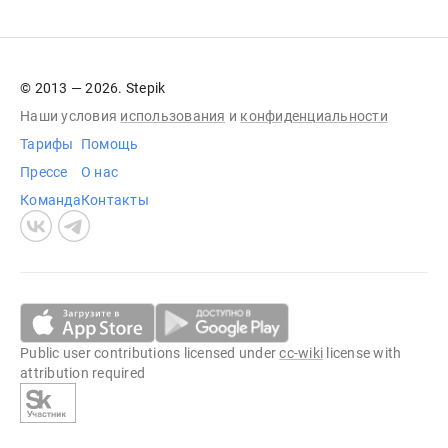
© 2013 — 2026. Stepik
Наши условия
использования
и
конфиденциальности
Тарифы
Помощь
Прессе
О нас
Команда
Контакты
Public user contributions licensed under
cc-wiki
license with
attribution required