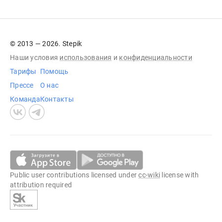
© 2013 — 2026. Stepik
Наши условия
использования
и
конфиденциальности
Тарифы
Помощь
Прессе
О нас
Команда
Контакты
Public user contributions licensed under
cc-wiki
license with
attribution required