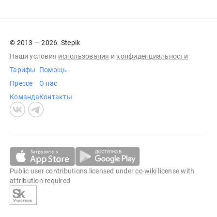
© 2013 — 2026. Stepik
Наши условия
использования
и
конфиденциальности
Тарифы
Помощь
Прессе
О нас
Команда
Контакты
Public user contributions licensed under
cc-wiki
license with
attribution required