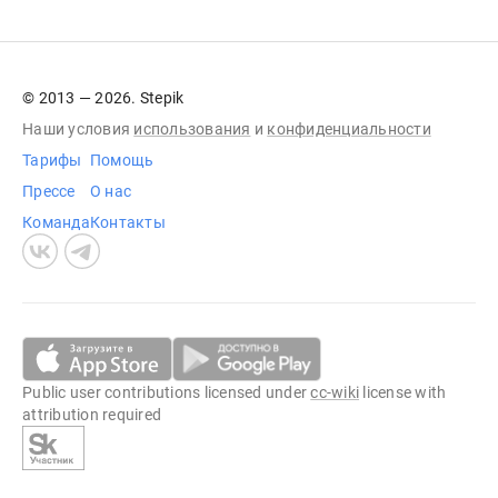
© 2013 — 2026. Stepik
Наши условия
использования
и
конфиденциальности
Тарифы
Помощь
Прессе
О нас
Команда
Контакты
Public user contributions licensed under
cc-wiki
license with
attribution required