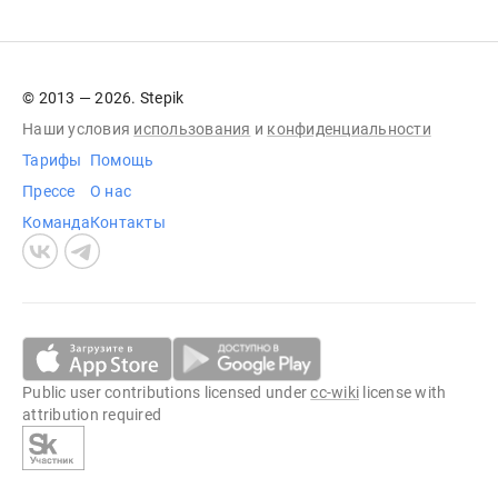
© 2013 — 2026. Stepik
Наши условия
использования
и
конфиденциальности
Тарифы
Помощь
Прессе
О нас
Команда
Контакты
Public user contributions licensed under
cc-wiki
license with
attribution required