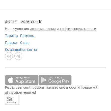
© 2013 — 2026. Stepik
Наши условия
использования
и
конфиденциальности
Тарифы
Помощь
Прессе
О нас
Команда
Контакты
Public user contributions licensed under
cc-wiki
license with
attribution required