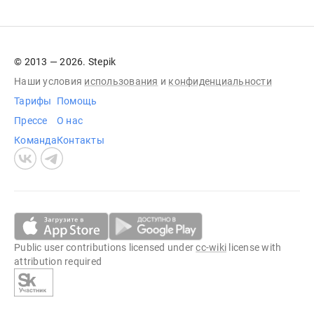
© 2013 — 2026. Stepik
Наши условия
использования
и
конфиденциальности
Тарифы
Помощь
Прессе
О нас
Команда
Контакты
Public user contributions licensed under
cc-wiki
license with
attribution required