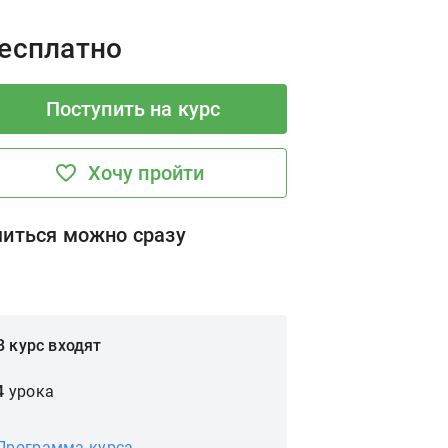
rice:
есплатно
Поступить на курс
Хочу пройти
читься можно сразу
В курс входят
4
урока
Программа курса