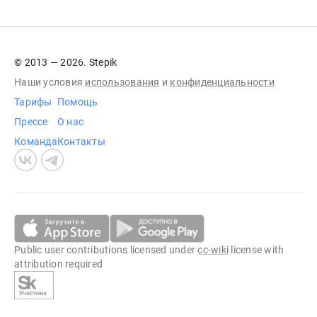
© 2013 — 2026. Stepik
Наши условия
использования
и
конфиденциальности
Тарифы
Помощь
Прессе
О нас
Команда
Контакты
Public user contributions licensed under
cc-wiki
license with
attribution required