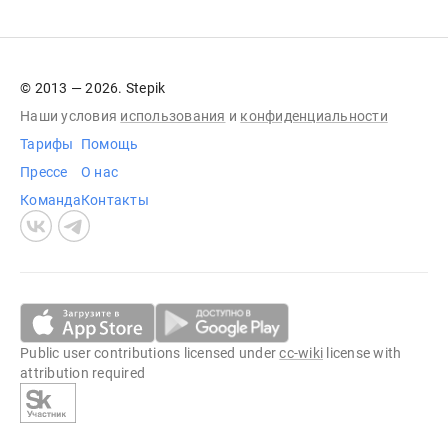
© 2013 — 2026. Stepik
Наши условия
использования
и
конфиденциальности
Тарифы
Помощь
Прессе
О нас
Команда
Контакты
Public user contributions licensed under
cc-wiki
license with
attribution required