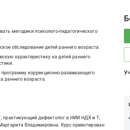
P
Б
вать методики психолого-педагогического
.
ское обследование детей раннего возраста.
ескую характеристику на детей раннего
стики.
У
 программу коррекционно-развивающего
а раннего возраста.
У, практикующий дефектолог в НИИ НДХ и Т,
Маргарита Владимировна. Курс ориентирован