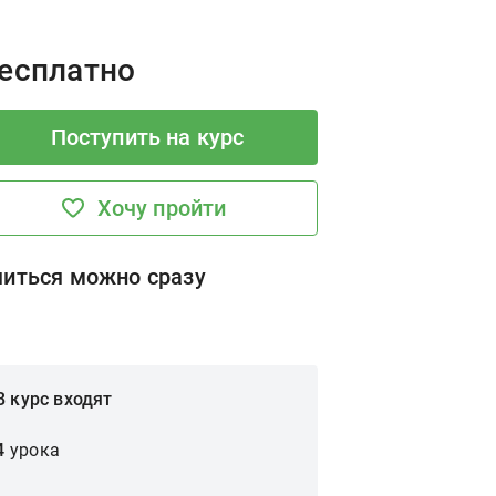
rice:
есплатно
Поступить на курс
Хочу пройти
читься можно сразу
В курс входят
4
урока