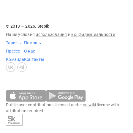
© 2013 — 2026. Stepik
Наши условия
использования
и
конфиденциальности
Тарифы
Помощь
Прессе
О нас
Команда
Контакты
Public user contributions licensed under
cc-wiki
license with
attribution required